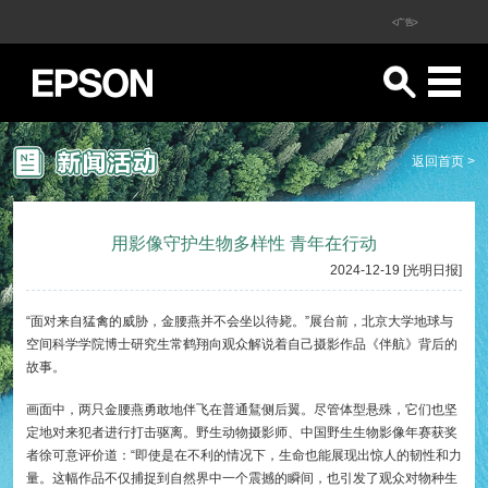
<广告>
返回首页 >
用影像守护生物多样性 青年在行动
2024-12-19 [光明日报]
“面对来自猛禽的威胁，金腰燕并不会坐以待毙。”展台前，北京大学地球与
空间科学学院博士研究生常鹤翔向观众解说着自己摄影作品《伴航》背后的
故事。
画面中，两只金腰燕勇敢地伴飞在普通鵟侧后翼。尽管体型悬殊，它们也坚
定地对来犯者进行打击驱离。野生动物摄影师、中国野生生物影像年赛获奖
者徐可意评价道：“即使是在不利的情况下，生命也能展现出惊人的韧性和力
量。这幅作品不仅捕捉到自然界中一个震撼的瞬间，也引发了观众对物种生