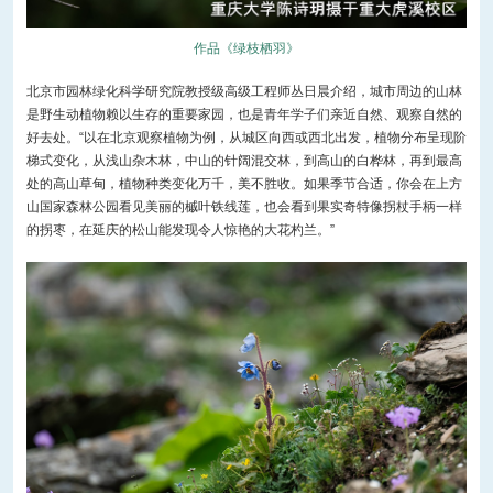
作品《绿枝栖羽》
北京市园林绿化科学研究院教授级高级工程师丛日晨介绍，城市周边的山林
是野生动植物赖以生存的重要家园，也是青年学子们亲近自然、观察自然的
好去处。“以在北京观察植物为例，从城区向西或西北出发，植物分布呈现阶
梯式变化，从浅山杂木林，中山的针阔混交林，到高山的白桦林，再到最高
处的高山草甸，植物种类变化万千，美不胜收。如果季节合适，你会在上方
山国家森林公园看见美丽的槭叶铁线莲，也会看到果实奇特像拐杖手柄一样
的拐枣，在延庆的松山能发现令人惊艳的大花杓兰。”