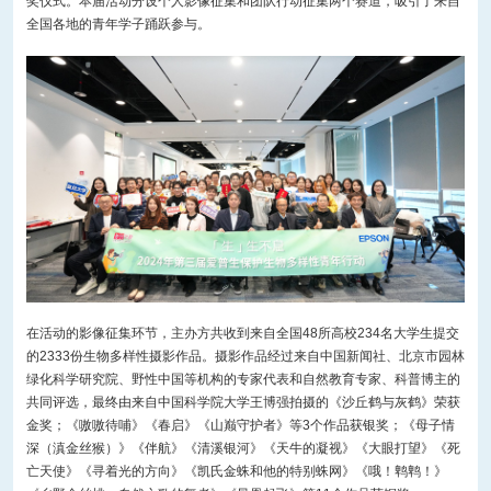
奖仪式。本届活动分设个人影像征集和团队行动征集两个赛道，吸引了来自
全国各地的青年学子踊跃参与。
在活动的影像征集环节，主办方共收到来自全国48所高校234名大学生提交
的2333份生物多样性摄影作品。摄影作品经过来自中国新闻社、北京市园林
绿化科学研究院、野性中国等机构的专家代表和自然教育专家、科普博主的
共同评选，最终由来自中国科学院大学王博强拍摄的《沙丘鹤与灰鹤》荣获
金奖；《嗷嗷待哺》《春启》《山巅守护者》等3个作品获银奖；《母子情
深（滇金丝猴）》《伴航》《清溪银河》《天牛的凝视》《大眼打望》《死
亡天使》《寻着光的方向》《凯氏金蛛和他的特别蛛网》《哦！鹎鹎！》