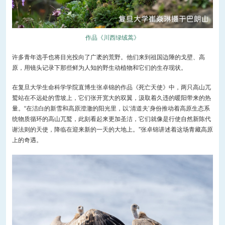
作品《川西绿绒蒿》
许多青年选手也将目光投向了广袤的荒野。他们来到祖国边陲的戈壁、高
原，用镜头记录下那些鲜为人知的野生动植物和它们的生存现状。
在复旦大学生命科学学院直博生张卓锦的作品《死亡天使》中，两只高山兀
鹫站在不远处的雪坡上，它们张开宽大的双翼，汲取着久违的暖阳带来的热
量。“在洁白的新雪和高原澄澈的阳光里，以‘清道夫’身份推动着高原生态系
统物质循环的高山兀鹫，此刻看起来更加圣洁，它们就像是行使自然新陈代
谢法则的天使，降临在迎来新的一天的大地上。”张卓锦讲述着这场青藏高原
上的奇遇。