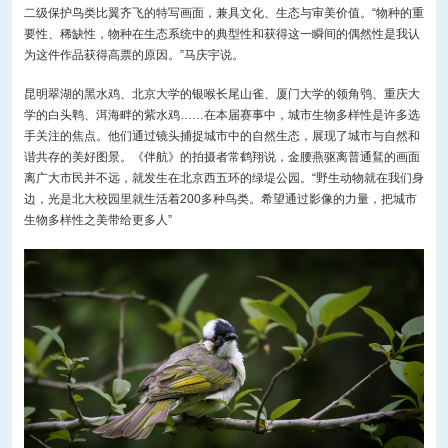
二级保护鸟类比翼齐飞的特写画面，兼具文化、生态与审美价值。“物种的重
要性、稀缺性，物种在生态系统中的典型性和获得这一瞬间的偶然性是我认
为这件作品获得高票的原因。”马庆宇说。
昆明翠湖的黑水鸡、北京大学的银喉长尾山雀、厦门大学的领角鸮、重庆大
学的白头鹎、洱海畔的紫水鸡……在本届赛事中，城市生物多样性是许多选
手关注的焦点。他们通过镜头捕捉城市中的自然生态，展现了城市与自然和
谐共存的美好图景。《伴航》的拍摄者常鹤翔说，金腰燕驱离普通鵟的画面
离广大市民并不远，就发生在北京西五环的绿堤公园。“野生动物就在我们身
边，光是北大校园里就生活着200多种鸟类。希望通过影像的力量，把城市
生物多样性之美带给更多人”