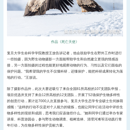
作品《死亡天使》
复旦大学生命科学学院教授王放告诉记者，他会鼓励学生在野外工作时进行
一些拍摄，因为野生动物摄影一方面能帮助学生和自然建立更强的情感连
接，另一方面拍摄的过程也能更好地观察动物的行为、习性以及它们面临的
保护问题。“我希望我的学生不仅懂科研，还懂保护，能把科研成果转化为落
地的行动。”王放说。
除了摄影作品外，此次大赛还吸引了来自全国81所高校的107支团队申报，
项目优选并支持了来自12所高校的12支团队，开展了52场保护生物多样性
的创意行动，累计近7000人次直接参与。复旦大学生态学专业硕士生何姝萌
感慨：“这样的行动不仅是对个人能力的锻炼，也能让同学们在活动中评价生
物多样性的现状和成因，思考我们应该做些什么。”她和同学们通过举办专家
讲座、科普游园会，参与野生动物调查、植树造林、清理河滩等活动践行青
年行动，为生物多样性保护贡献力量。