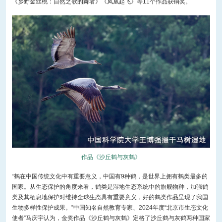
《乡野金丝桃：自然之歌的舞者》《凤凰起飞》等11个作品获铜奖。
作品《沙丘鹤与灰鹤》
“鹤在中国传统文化中有重要意义，中国有9种鹤，是世界上拥有鹤类最多的
国家。从生态保护的角度来看，鹤类是湿地生态系统中的旗舰物种，加强鹤
类及其栖息地保护对维持全球生态具有重要意义，好的鹤类作品呈现了我国
生物多样性保护成果。”中国知名自然教育专家、2024年度“北京市生态文化
使者”马庆宇认为，金奖作品《沙丘鹤与灰鹤》定格了沙丘鹤与灰鹤两种国家