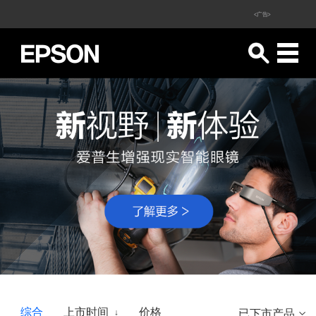
<广告>
综合
上市时间
价格
已下市产品
↓