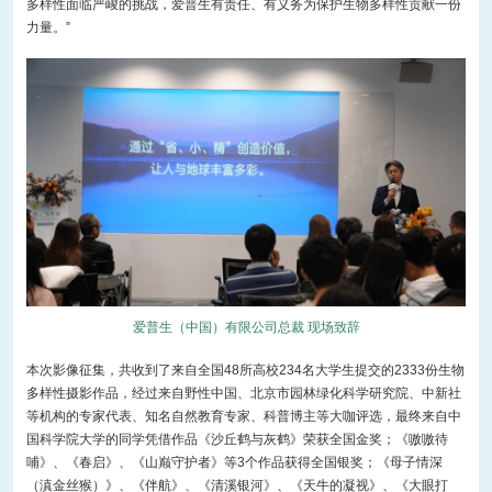
多样性面临严峻的挑战，爱普生有责任、有义务为保护生物多样性贡献一份
力量。”
爱普生（中国）有限公司总裁 现场致辞
本次影像征集，共收到了来自全国48所高校234名大学生提交的2333份生物
多样性摄影作品，经过来自野性中国、北京市园林绿化科学研究院、中新社
等机构的专家代表、知名自然教育专家、科普博主等大咖评选，最终来自中
国科学院大学的同学凭借作品《沙丘鹤与灰鹤》荣获全国金奖；《嗷嗷待
哺》、《春启》、《山巅守护者》等3个作品获得全国银奖；《母子情深
（滇金丝猴）》、《伴航》、《清溪银河》、《天牛的凝视》、《大眼打