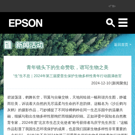
<广告>
返回首页 >
青年镜头下的生命赞歌，谱写生物之美
“生”生不息｜2024年第三届爱普生保护生物多样性青年行动圆满收官
2024-12-10 [新闻聚焦]
碧波荡漾，鹤舞长空，羽翼与尖喙交映，天地间绘就一幅和谐共生图，静谧
而壮美，诉说着大自然的无尽温柔与生命的不息韵律。这幅名为《沙丘鹤与
灰鹤》的摄影作品，巧妙捕捉了不同珍稀鹤种在同一生态乐园中的温馨共
融，细腻勾勒出生物多样性那绚烂而细腻的织锦。正如评委中国知名自然教
育专家，2024年度“北京市生态文化使者”称号获得者马庆宇先生所言：“这幅
作品彰显了我国生态环境保护的成果，也是我们国家生物多样性非常重要的