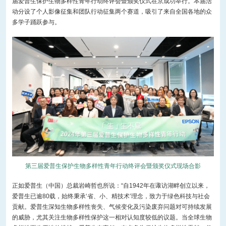
届爱普生保护生物多样性青年行动终评会暨颁奖仪式在京成功举行。本届活
动分设了个人影像征集和团队行动征集两个赛道，吸引了来自全国各地的众
多学子踊跃参与。
第三届爱普生保护生物多样性青年行动终评会暨颁奖仪式现场合影
正如爱普生（中国）总裁岩崎哲也所说：“自1942年在诹访湖畔创立以来，
爱普生已逾80载，始终秉承‘省、小、精技术’理念，致力于绿色科技与社会
贡献。爱普生深知生物多样性丧失、气候变化及污染废弃问题对可持续发展
的威胁，尤其关注生物多样性保护这一相对认知度较低的议题。当全球生物