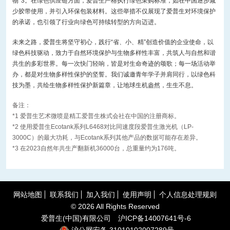
物*3。在绿色供应链方面，爱普生严格执行绿色采购标准，如在中国逐步减
少胶带使用，并引入环保包装材料。这些举措不仅展现了爱普生对环境保护
的承诺，也引领了行业向绿色可持续转型的方向迈进。
未来之路，爱普生将坚守初心，践行“省、小、精”创造价值的企业使命，以
绿色科技驱动，致力于自然环境保护与生物多样性丰富，共筑人与自然和谐
共生的多彩世界。每一次快门轻响，皆是对生命奇迹的颂歌；每一场活动举
办，都是对生物多样性保护的坚誓。我们诚邀青年学子并肩同行，以绿色科
技为墨，共绘生物多样性保护新篇章，让地球生机盎然，生生不息。
备注：
*1 爱普生艺术微喷是精工爱普生株式会社在中国的注册商标。
*2 使用爱普生Ecotank系列L6468对比同速度段爱普生激光机（LP-
3000C）的最大功耗，与Ecotank系列其他产品的数据可能存在差异。
*3 在2023自然年共生产翻新机36000台，总重量约为176吨。
网站地图
联系我们
加入我们
使用声明
个人信息处理规则
©
2026 All Rights Reserved
爱普生(中国)有限公司
沪
ICP
备
14007641号-6