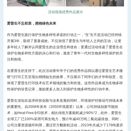
活动现场优秀作品展示
爱普生不忘初衷，拥抱绿色未来
作为爱普生践行保护生物多样性承诺的行动之一，“生”生不息活动已经持续
开展3年，取得了显著成效。不仅加强了爱普生与年轻人之间的互动，让更
多年轻人了解并认同爱普生的企业理念和使命；更通过活动传递了爱普生在
保护生物多样性方面的决心和行动，激发了青年一代对生物多样性保护的关
注和热情。
在爱普生的支持下，此次活动青年学子们的优秀作品得以通过爱普生艺术微
喷*1打印工艺呈现出栩栩如生的效果，不仅展示了同学们的才华和创意，也
体现了爱普生打印技术在艺术领域的魅力和价值。这些作品将成为生物多样
性保护的珍贵记录，激励更多人加入到保护生物多样性的行动中来。
爱普生深知在追求科技创新与业务发展的同时，环境保护对推动可持续未来
的重要性。自2008年发布《2050环境愿景》以来，公司持续创新节能技
术，如Heat-Free冷印技术，相比传统方案能耗减少90%*2，此外，爱普生
全球工厂已100%采用可再生电力，预计年减40万吨二氧化碳排放。同时，
公司注重资源循环利用，通过官方翻新机活动，2023年共减少了176吨废弃