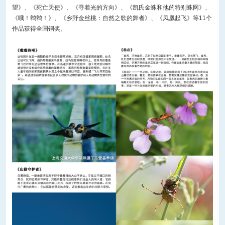
望》、《死亡天使》、《寻着光的方向》、《凯氏金蛛和他的特别蛛网》、
《哦！鹎鹎！》、《乡野金丝桃：自然之歌的舞者》、《凤凰起飞》等11个
作品获得全国铜奖。