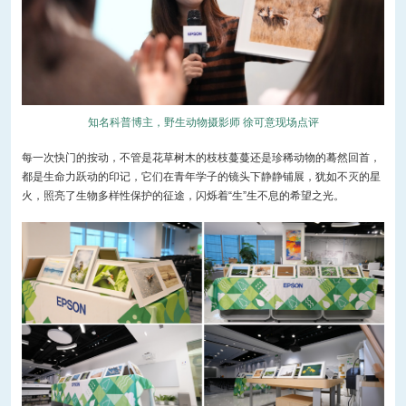
知名科普博主，野生动物摄影师 徐可意现场点评
每一次快门的按动，不管是花草树木的枝枝蔓蔓还是珍稀动物的蓦然回首，
都是生命力跃动的印记，它们在青年学子的镜头下静静铺展，犹如不灭的星
火，照亮了生物多样性保护的征途，闪烁着“生”生不息的希望之光。