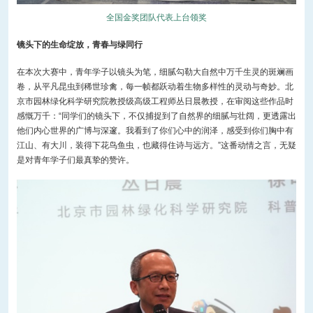
全国金奖团队代表上台领奖
镜头下的生命绽放，青春与绿同行
在本次大赛中，青年学子以镜头为笔，细腻勾勒大自然中万千生灵的斑斓画
卷，从平凡昆虫到稀世珍禽，每一帧都跃动着生物多样性的灵动与奇妙。北
京市园林绿化科学研究院教授级高级工程师丛日晨教授，在审阅这些作品时
感慨万千：“同学们的镜头下，不仅捕捉到了自然界的细腻与壮阔，更透露出
他们内心世界的广博与深邃。我看到了你们心中的润泽，感受到你们胸中有
江山、有大川，装得下花鸟鱼虫，也藏得住诗与远方。”这番动情之言，无疑
是对青年学子们最真挚的赞许。