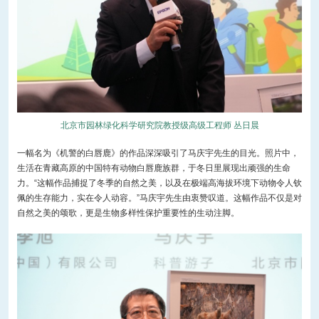
北京市园林绿化科学研究院教授级高级工程师 丛日晨
一幅名为《机警的白唇鹿》的作品深深吸引了马庆宇先生的目光。照片中，
生活在青藏高原的中国特有动物白唇鹿族群，于冬日里展现出顽强的生命
力。“这幅作品捕捉了冬季的自然之美，以及在极端高海拔环境下动物令人钦
佩的生存能力，实在令人动容。”马庆宇先生由衷赞叹道。这幅作品不仅是对
自然之美的颂歌，更是生物多样性保护重要性的生动注脚。