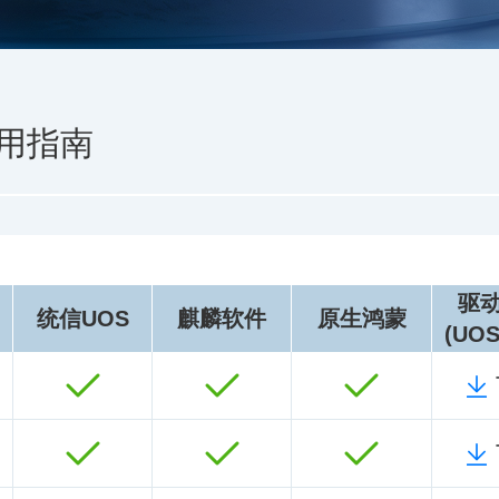
用指南
驱
统信UOS
麒麟软件
原生鸿蒙
(UO