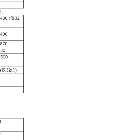
载。
 2480 (仅32
3490
4870
V30
V500
 (仅32位)
I
KT