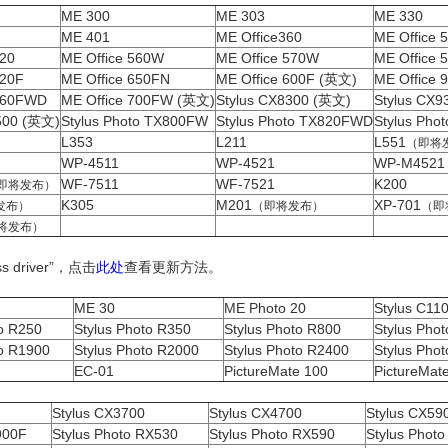
ME 300
ME 303
ME 330
ME 401
ME Office360
ME Office 
520
ME Office 560W
ME Office 570W
ME Office 
620F
ME Office 650FN
ME Office 600F (英文)
ME Office
 960FWD
ME Office 700FW (英文)
Stylus CX8300 (英文)
Stylus CX
500 (英文)
Stylus Photo TX800FW
Stylus Photo TX820FWD
Stylus Pho
L353
L211
L551
（即将
WP-4511
WP-4521
WP-M4521
WF-7511
WF-7521
K200
即将发布）
K305
M201
XP-701
发布）
（即将发布）
（即
将发布）
driver”，点击
此处
查看更新方法。
ME 30
ME Photo 20
Stylus C11
to R250
Stylus Photo R350
Stylus Photo R800
Stylus Pho
to R1900
Stylus Photo R2000
Stylus Photo R2400
Stylus Pho
EC-01
PictureMate 100
PictureMat
Stylus CX3700
Stylus CX4700
Stylus CX59
900F
Stylus Photo RX530
Stylus Photo RX590
Stylus Phot