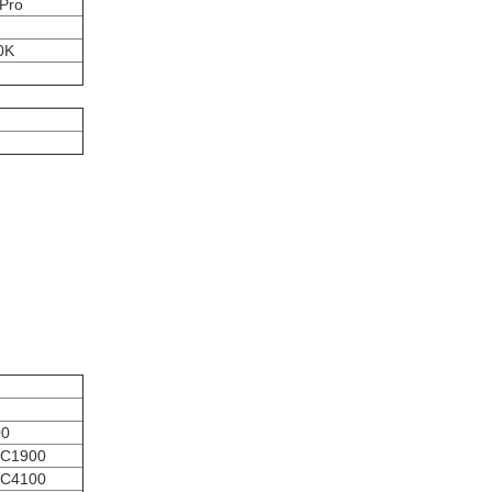
Pro
0K
II
0
00
 C1900
 C4100