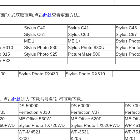
s 更新”方式获取驱动.点击
此处
查看更新方法。
Stylus C40
Stylus C41
Stylus C43
Stylus C61
Stylus C63
Stylus C67
ME 1
ME 1+
Stylus Phot
to R310
Stylus Photo 830
Stylus Photo 830U
Stylus Phot
o 915
Stylus Photo 925
PictureMate 500
Stylus Phot
o EX3
X3100
Stylus Photo RX430
Stylus Photo RX510
动。点击
此处
进入“下载与服务”进行驱动下载。
DS-50000
DS-60000
DS-700
V33
Perfection V330
Perfection V37
Perfect
520
ME Office 560W
ME Office 620F
ME Off
 960FWD
Stylus Photo TX720WD
Stylus Photo TX820FWD
WP-45
WP-M4521
WF-3531
WF-75
K200
K205
M201