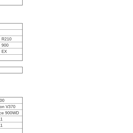
o R210
o 900
o EX
00
ion V370
ice 900WD
11
11