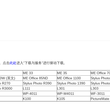
动。点击
此处
进入“下载与服务”进行驱动下载。
ME 33
ME 35
ME Office 7
 80W (英文)
ME Office 85ND
ME Office 1100
Stylus Phot
to R270
Stylus Photo R390
Stylus Photo 1390
Stylus Phot
to R3000
L111
L301
L303
WP-4011
WP-M4011
WF-3011
K100
K105
PictureMat