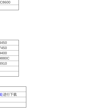
 C8600
 4450
 7450
 9400
 9880C
 4910
处
进行下载