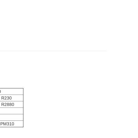
0
o R230
o R2880
e PM310