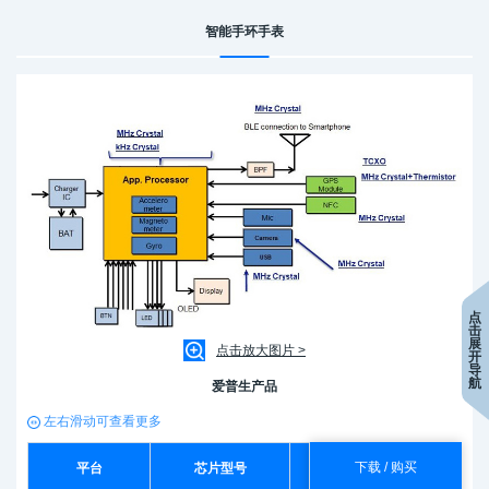
智能手环手表
点
击
展
点击放大图片 >
开
导
航
爱普生产品
左右滑动可查看更多
下载 / 购买
平台
芯片型号
产品型号