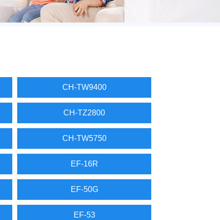
CH-TW9400
CH-TZ2800
CH-TW5750
EF-16R
EF-50G
EF-53