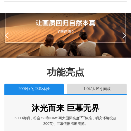
功能亮点
200吋+的巨幕体验
1.04''大尺寸面板
沐光而来 巨幕无界
*1*2
6000流明，符合ISO和IDMS两大国际亮度
标准，明亮环境投超
200英寸巨幕依旧清晰震撼。