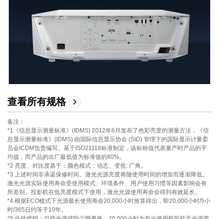
查看所有规格
备注：
*1《信息显示测量标准》(IDMS) 2012年6月发布了色彩亮度的测量方法，《信
息显示测量标准》(IDMS) 由国际信息显示协会 (SID) 管理下的国际显示计量委
员会ICDM负责编写。基于ISO21118标准制定，该标称值代表量产时产品的平
均值，而产品的出厂最低值为标准值的80%。
*2 亮度、对比度基于：颜色模式：动态、变焦: 广角。
*3 上述时间非承诺保修时间。激光光源亮度将随使用时间的增加而逐渐降低。
激光光源实际使用寿命受使用模式、环境条件、用户使用习惯等因素影响会有
所差别。投影机在低亮度模式下使用，激光光源使用寿命会得到有效延长。
*4 根据ECO模式下光源最长使用寿命20,000小时推算得出，即20,000小时/5小
时/365日约等于10年。
*5 此处维护：仅指光源或防尘网更换。20,000小时为首次使用投影机至光源亮