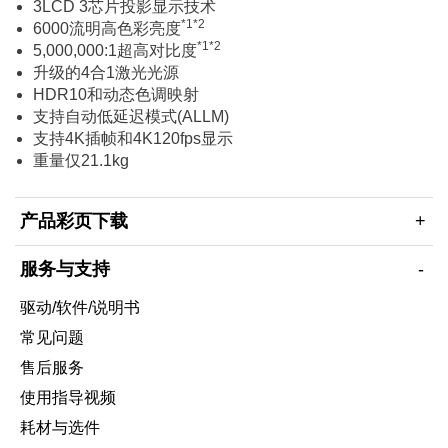
3LCD 3芯片投影显示技术
*1*2
6000流明高色彩亮度
*1*2
5,000,000:1超高对比度
升级的4合1激光光源
HDR10和动态色调映射
支持自动低延迟模式(ALLM)
支持4K插帧和4K120fps显示
重量仅21.1kg
产品彩页下载
服务与支持
驱动/软件/说明书
常见问题
售后服务
使用指导视频
耗材与选件