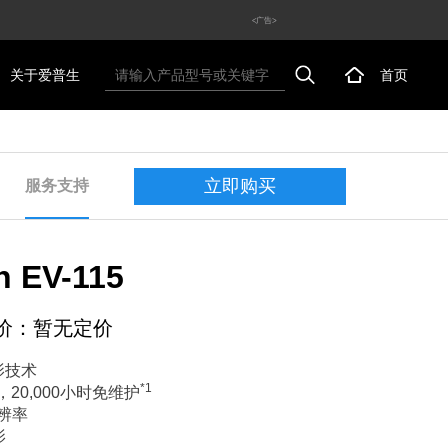
<广告>
关于爱普生
首页
立即购买
服务支持
n EV-115
价：暂无定价
影技术
*1
20,000小时免维护
分辨率
影