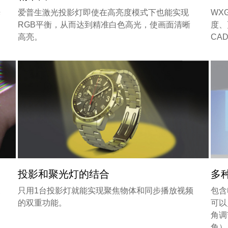
光
爱普生激光投影灯即使在高亮度模式下也能实现
WX
，
RGB平衡，从而达到精准白色高光，使画面清晰
度、
高亮。
CA
投影和聚光灯的结合
多
象
只用1台投影灯就能实现聚焦物体和同步播放视频
包含
的双重功能。
可以
角调
角）