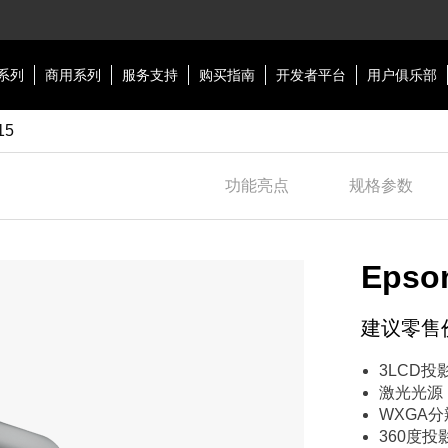
系列
商用系列
服务支持
购买指南
开发者平台
用户俱乐部
15
功能亮点
规格参数
Epso
建议零售
3LCD投
激光光源，
WXGA
360度投