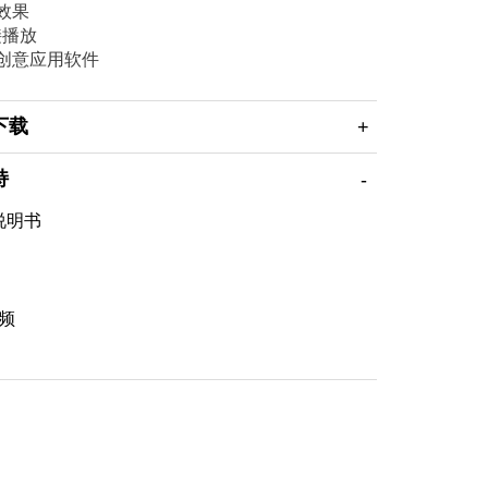
效果
接播放
创意应用软件
下载
持
说明书
频