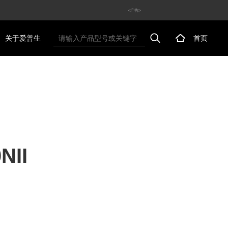
<广告>
关于爱普生
首页
NII