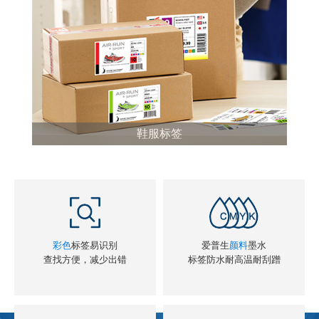
鞋服标签
彩色
标签易识别
爱普生
颜料
墨水
查找方便，减少出错
标签防水耐高温耐刮蹭