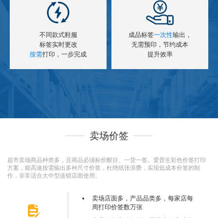
不同款式鞋服
成品标签
一次性
输出，
标签实时更改
无需预印，节约成本
按需
打印，一步完成
提升效率
卖场价签
超市卖场商品种类多，且商品必须标价醒目、一货一签。爱普生彩色价签打印
方案，能高速按需输出多种尺寸价签，杜绝纸张浪费，实现低成本价签的制
作，非常适合大中型连锁店面使用。
卖场店面多，产品品类多，每家店每
周打印价签数万张